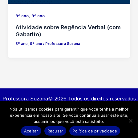
,
8º ano
9º ano
Atividade sobre Regência Verbal (com
Gabarito)
8º ano
,
9º ano
/
Professora Suzana
Professora Suzana© 2026 Todos os direitos reservados
Nós utilizamos cookies para garantir que você tenha a melhor
Contato
experiência em nosso site. Se você continua a usar este site,
Política de privacidade
assumimos que você está satisfeito.
Termos e Condições
Aceitar
Recusar
Política de privacidade