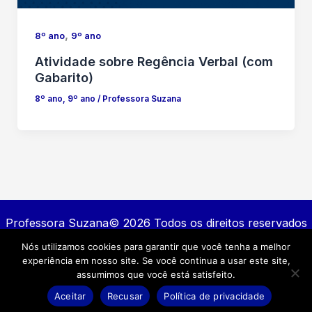
,
8º ano
9º ano
Atividade sobre Regência Verbal (com
Gabarito)
8º ano
,
9º ano
/
Professora Suzana
Professora Suzana© 2026 Todos os direitos reservados
Nós utilizamos cookies para garantir que você tenha a melhor
Contato
experiência em nosso site. Se você continua a usar este site,
Política de privacidade
assumimos que você está satisfeito.
Termos e Condições
Aceitar
Recusar
Política de privacidade