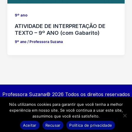
9º ano
ATIVIDADE DE INTERPRETAÇÃO DE
TEXTO – 9º ANO (com Gabarito)
9º ano
/
Professora Suzana
Professora Suzana© 2026 Todos os direitos reservados
Nós utilizamos cookies para garantir que você tenha a melhor
Contato
experiência em nosso site. Se você continua a usar este site,
Política de privacidade
assumimos que você está satisfeito.
Termos e Condições
Aceitar
Recusar
Política de privacidade