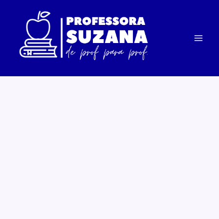
Ir
para
o
conteúdo