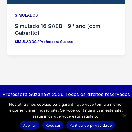
SIMULADOS
Simulado 16 SAEB – 9º ano (com
Gabarito)
SIMULADOS
/
Professora Suzana
Professora Suzana© 2026 Todos os direitos reservados
Nós utilizamos cookies para garantir que você tenha a melhor
Contato
experiência em nosso site. Se você continua a usar este site,
Política de privacidade
assumimos que você está satisfeito.
Termos e Condições
Aceitar
Recusar
Política de privacidade