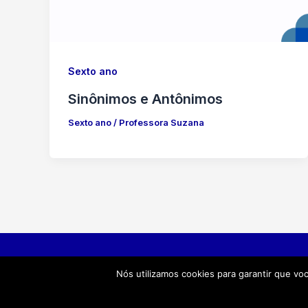
Sexto ano
Sinônimos e Antônimos
Sexto ano
/
Professora Suzana
Professora Suzana© 2026 Todos os direito
Nós utilizamos cookies para garantir que vo
reservados