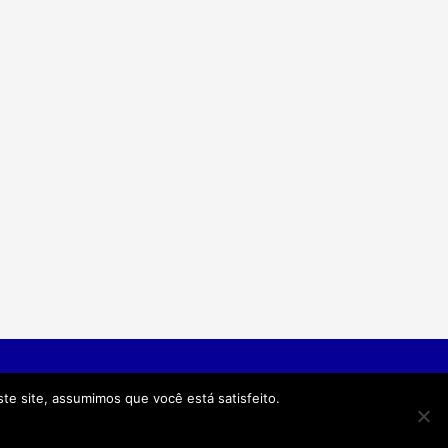
idade
Termos e Condições
te site, assumimos que você está satisfeito.