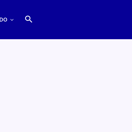
Pesquisar
DO