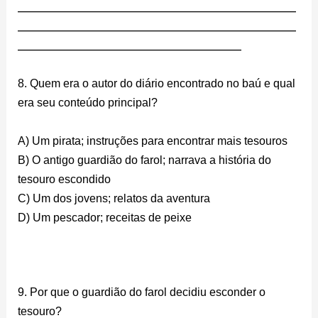
________________________________________________________
________________________________________________________
_____________________________________________
8. Quem era o autor do diário encontrado no baú e qual
era seu conteúdo principal?
A) Um pirata; instruções para encontrar mais tesouros
B) O antigo guardião do farol; narrava a história do
tesouro escondido
C) Um dos jovens; relatos da aventura
D) Um pescador; receitas de peixe
mas
9. Por que o guardião do farol decidiu esconder o
tesouro?