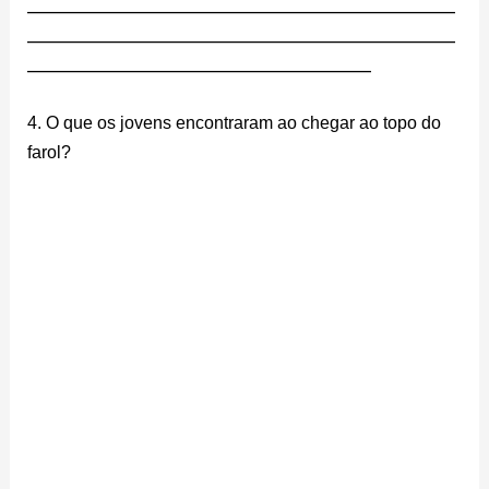
________________________________________________________
________________________________________________________
_____________________________________________
4. O que os jovens encontraram ao chegar ao topo do
farol?