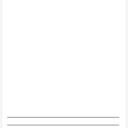
________________________________________________________
________________________________________________________