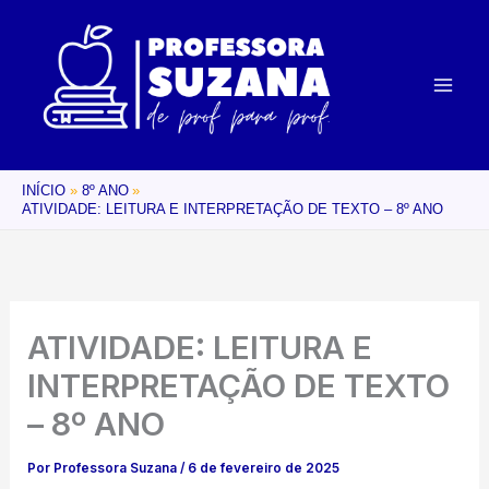
Ir
para
o
conteúdo
INÍCIO
8º ANO
ATIVIDADE: LEITURA E INTERPRETAÇÃO DE TEXTO – 8º ANO
ATIVIDADE: LEITURA E
INTERPRETAÇÃO DE TEXTO
– 8º ANO
Por
Professora Suzana
/
6 de fevereiro de 2025