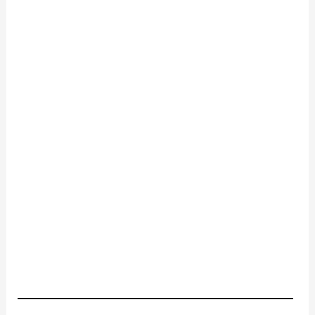
________________________________________________________
________________________________________________________