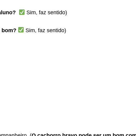
aluno?
Sim, faz sentido)
a bom?
Sim, faz sentido)
mpanheiro. (
O cachorro bravo pode ser um bom co