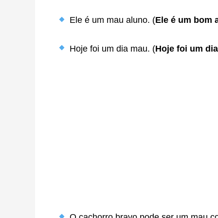
Ele é um mau aluno. (
Ele é um bom 
Hoje foi um dia mau. (
Hoje foi um di
O cachorro bravo pode ser um mau co