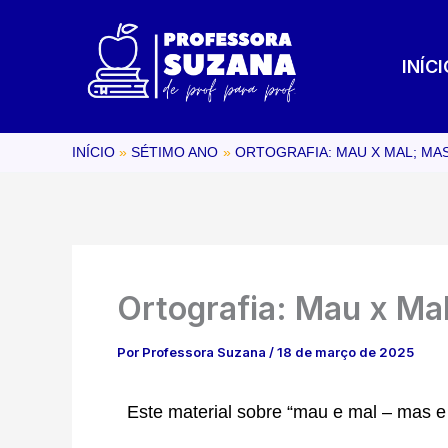
Ir
para
INÍCI
o
conteúdo
INÍCIO
SÉTIMO ANO
ORTOGRAFIA: MAU X MAL; MAS
Ortografia: Mau x Ma
Por
Professora Suzana
/
18 de março de 2025
Este material sobre “mau e mal – mas e