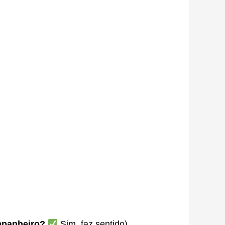
mpanheiro?
Sim, faz sentido)